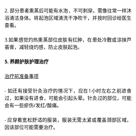
2. 部分患者熏蒸后可能有水泡，不可刺穿。需像往常一样沐
浴清洁身体。将起泡区域清洗干净吹干，并按时回诊给医生
查看。
3.如果感觉灼热熏蒸部位皮肤有红肿，在患处冷敷或涂抹芦
荟膏，减轻烧灼感，防止皮肤起泡。
5. 养颜护肤护理治疗
治疗前准备事项
- 如还有接受针灸治疗的情况下，应在1小时左右之前进食
过，如果没有进食，可能会引起头晕。针灸过的部位，可能
会有一些瘀伤/发红/酸痛。
- 应穿着宽松舒适的服装，服装无需太紧或覆盖颈部区域，
因该部位可能需要治疗。