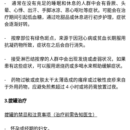
- 通常在没有充足的睡眠和休息的人群中会有昏厥、头
晕、心悸、出汗、手脚冰凉、恶心呕吐等症状。可能会在治
疗期间引起低血糖，通过吃甜品或休息进行初步护理，症状
会逐渐好转。
- 按摩部位有绿色斑点，来源于因冠心病或贫血长期服用
抗凝药物所致，症状在之后会自行消失。
- 接受淋巴结按摩的人群中会出现发烧或虚弱状况，如果
患有这些症状，可以服用退烧药或多喝水来帮助缓解症状。
- 药物过敏或皮肤太干太薄造成的瘙痒或过敏性皮疹来自
于外用药物，应避免煎煮超过 4 小时或将药膏放置过夜。
3.拔罐治疗
拔罐的禁忌和注意事项（治疗前需告知医生）
- 怀孕或经期的妇女。