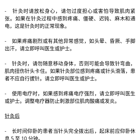
- 针灸时请放松身心，请勿过度担心或害怕导致肌肉紧
张。如果在针灸过程中感到疼痛、僵硬、迟钝、麻木和通
电，这是针灸时的正常现象。
- 如果疼痛剧烈或有其他异常感觉，如头晕、昏厥、手脚
出汗，请立即呼叫医生或护士。
- 针灸时，请勿随意移动身体，否则可能会导致针弯曲，
肌肉扭伤针头卡住。如果针灸部位感到疼痛或针头滑落，患
者不应自行拔针。请立即呼叫医生或护士。
- 使用电疗时，如果感到疼痛电疗强烈，请立即呼叫医生
或护士。调整电疗器防止刺激部位肌肉酸痛或发炎。
针灸后
- 长时间仰卧的患者当针头完全拨出后，起床前应仰卧休
息 5 至 10 分钟。