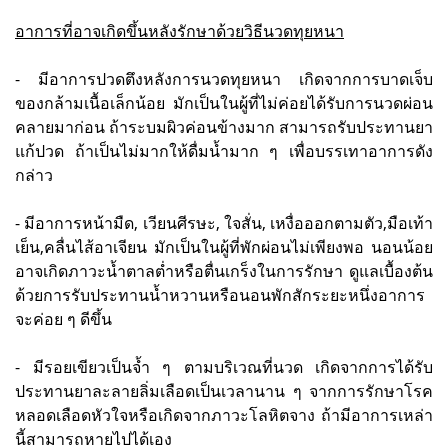
อาการที่อาจเกิดขึ้นหลังรักษาด้วยวิธีนวดทุยหนา
- มีอาการปวดตึงหลังการนวดทุยหนา เกิดจากการบาดเจ็บ
ของกล้ามเนื้อเล็กน้อย มักเป็นในผู้ที่ไม่ค่อยได้รับการนวดผ่อน
คลายมาก่อน ถ้าระบมผิวค่อนข้างมาก สามารถรับประทานยา
แก้ปวด ถ้าเป็นไม่มากให้ดื่มน้ำมาก ๆ เพื่อบรรเทาอาการดัง
กล่าว
- มีอาการหน้ามืด, เวียนศีรษะ, ใจสั่น, เหงื่อออกตามตัว,มือเท้า
เย็น,คลื่นไส้อาเจียน มักเป็นในผู้ที่พักผ่อนไม่เพียงพอ นอนน้อย
อาจเกิดภาวะน้ำตาลต่ำหรือตื่นเกร็งในการรักษา ดูแลเบื้องต้น
ด้วยการรับประทานน้ำหวานหรือนอนพักสักระยะหนึ่งอาการ
จะค่อย ๆ ดีขึ้น
- มีรอยเขียวเป็นจ้ำ ๆ ตามบริเวณที่นวด เกิดจากการได้รับ
ประทานยาละลายลิ่มเลือดเป็นเวลานาน ๆ จากการรักษาโรค
หลอดเลือดหัวใจหรือเกิดจากภาวะโลหิตจาง ถ้ามีอาการเหล่า
นี้สามารถหายไปได้เอง