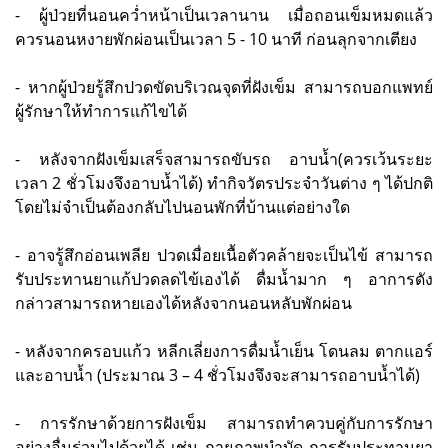
- ผู้ป่วยที่นอนคว่ำหน้าเป็นเวลานาน เมื่อถอนเข็มหมดแล้ว
ควรนอนหงายพักผ่อนเป็นเวลา 5 - 10 นาที ก่อนลุกจากเตียง
- หากผู้ป่วยรู้สึกปวดขัดบริเวณจุดที่ฝังเข็ม สามารถบอกแพทย์
ผู้รักษาให้ทำการแก้ไขได้
- หลังจากฝังเข็มเสร็จสามารถขับรถ อาบน้ำ(ควรเว้นระยะ
เวลา 2 ชั่วโมงจึงอาบน้ำได้) ทำกิจวัตรประจำวันต่าง ๆ ได้ปกติ
โดยไม่จำเป็นต้องกลับไปนอนพักที่บ้านแต่อย่างใด
- อาจรู้สึกอ่อนเพลีย ปวดเมื่อยเนื้อตัวคล้ายจะเป็นไข้ สามารถ
รับประทานยาแก้ปวดลดไข้เองได้ ดื่มน้ำมาก ๆ อาการดัง
กล่าวสามารถหายเองได้หลังจากนอนหลับพักผ่อน
- หลังจากครอบแก้ว หลีกเลี่ยงการดื่มน้ำเย็น โดนลม ตากแอร์
และอาบน้ำ (ประมาณ 3 – 4 ชั่วโมงจึงจะสามารถอาบน้ำได้)
- การรักษาด้วยการฝังเข็ม สามารถทำควบคู่กับการรักษา
อย่างอื่นร่วมไปด้วยได้ เช่น กายภาพบำบัด การรับประทานยา