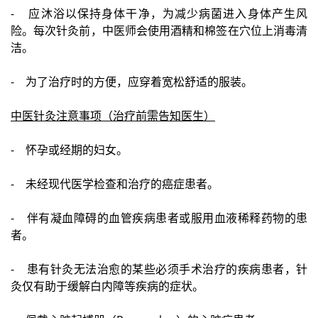
- 应沐浴以保持身体干净，为减少病菌进入身体产生风
险。每次针灸前，中医师会使用酒精和棉签在穴位上消毒清
洁。
- 为了治疗时的方便，应穿着宽松舒适的服装。
中医针灸注意事项（治疗前需告知医生）
- 怀孕或经期的妇女。
- 未经现代医学检查和治疗的癌症患者。
- 伴有凝血障碍的血管疾病患者或服用血液稀释药物的患
者。
- 患有针灸无法治愈的某些必须手术治疗的疾病患者，针
灸仅有助于缓解白内障等疾病的症状。