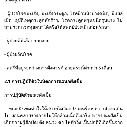
- ผู้ป่วยโรคมะเร็ง, มะเร็งกระดูก, โรคผิวหนังบางชนิด, มีแผล
เปิด, อุบัติเหตุกระดูกหักร้าว, โรคกระดูกพรุนชนิดรุนแรง ไม่
สามารถนวดทุยหนาได้หรือให้แพทย์ประเมินก่อนรักษา
- ผู้ป่วยที่มีเลือดออกง่าย
- ผู้ป่วยวัณโรค
- สตรีที่อยู่ระหว่างการตั้งครรภ์ อายุครรภ์ต่ำกว่า 5 เดือน
2.1 การปฏิบัติตัวในหัตถการแผนกฝังเข็ม
การปฏิบัติตัวขณะฝังเข็ม
- ขณะฝังเข็มทำใจให้สบายไม่วิตกกังวลหรือหวาดกลัวจนเกิน
ไป ผ่อนคลายร่างกายไม่ให้กล้ามเนื้อตึงเกร็ง หากขณะฝังเข็ม
เกิดความรู้สึกเจ็บ ตึง หน่วง ชา ไฟฟ้าวิ่ง เป็นปกติที่เกิดขึ้นจาก