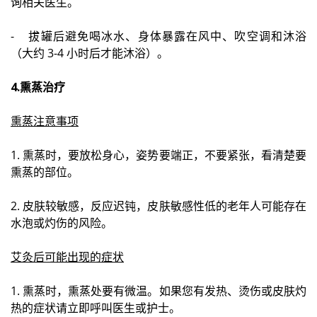
询相关医生。
- 拔罐后避免喝冰水、身体暴露在风中、吹空调和沐浴
（大约 3-4 小时后才能沐浴）。
4.熏蒸治疗
熏蒸注意事项
1. 熏蒸时，要放松身心，姿势要端正，不要紧张，看清楚要
熏蒸的部位。
2. 皮肤较敏感，反应迟钝，皮肤敏感性低的老年人可能存在
水泡或灼伤的风险。
艾灸后可能出现的症状
1. 熏蒸时，熏蒸处要有微温。如果您有发热、烫伤或皮肤灼
热的症状请立即呼叫医生或护士。