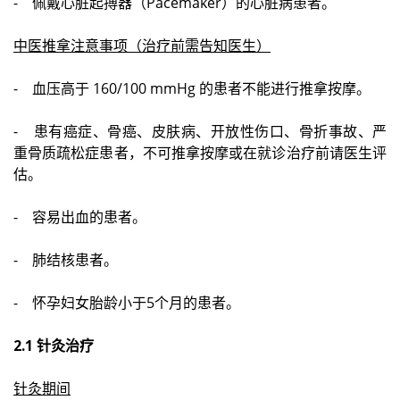
- 佩戴心脏起搏器（Pacemaker）的心脏病患者。
中医推拿注意事项（治疗前需告知医生）
- 血压高于 160/100 mmHg 的患者不能进行推拿按摩。
- 患有癌症、骨癌、皮肤病、开放性伤口、骨折事故、严
重骨质疏松症患者，不可推拿按摩或在就诊治疗前请医生评
估。
- 容易出血的患者。
- 肺结核患者。
- 怀孕妇女胎龄小于5个月的患者。
2.1 针灸治疗
针灸期间