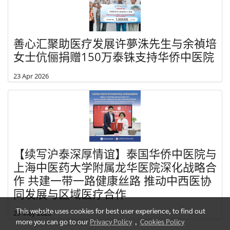
善心汇聚助医疗发展许夢洙先生与余禎培
女士伉俪捐赠150万泰铢支持华侨中医院
23 Apr 2026
【续写沪泰深厚情谊】泰国华侨中医院与
上海中医药大学附属龙华医院深化战略合
作 共建一带一路健康丝路 推动中西医协
同发展与区域医疗合作
This website uses cookies for best user experience, to find out
29 May 2026
more you can go to our
Privacy Policy
,
Cookies Policy