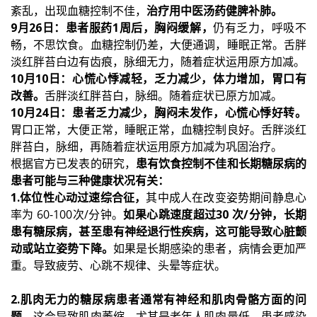
紊乱，出现血糖控制不佳，
治疗用中医汤药健脾补肺。
9月26日：患者服药1周后，胸闷缓解，
仍有乏力，呼吸不
畅，不思饮食。血糖控制仍差，大便通调，睡眠正常。舌胖
淡红胖苔白边有齿痕，脉细无力，随着症状运用原方加减。
10月10日：心慌心悸减轻，乏力减少，体力增加，胃口有
改善。
舌胖淡红胖苔白，脉细。随着症状已原方加减。
10月24日：患者乏力减少，胸闷未发作，心慌心悸好转。
胃口正常，大便正常，睡眠正常，血糖控制良好。舌胖淡红
胖苔白，脉细，再随着症状运用原方加减为巩固治疗。
根据官方已发表的研究，
患有饮食控制不佳和长期糖尿病的
患者可能与三种健康状况有关：
1.体位性心动过速综合征，
其中成人在改变姿势期间静息心
率为 60-100次/分钟。
如果心跳速度超过30 次/分钟，长期
患有糖尿病，甚至患有神经退行性疾病，这可能导致心脏颤
动或站立姿势下降。
如果是长期感染的患者，病情会更加严
重。导致疲劳、心跳不规律、头晕等症状。
2.肌肉无力的糖尿病患者通常有神经和肌肉骨骼方面的问
题，
这会导致肌肉萎缩，尤其是老年人肌肉量低，患者感染