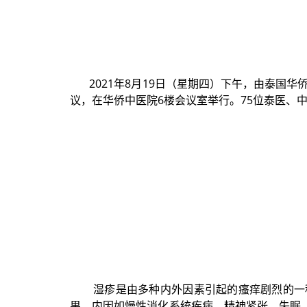
2021年8月19日（星期四）下午，
由
泰国华侨中
议，在华侨中医院6楼会议室举行
。
75位
泰医、
湿疹是由多种内外因素引起的瘙痒剧烈的一
果。内因如慢性消化系统疾病、精神紧张、失眠