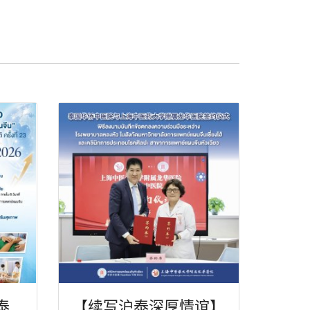
泰
【续写沪泰深厚情谊】