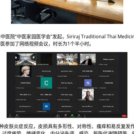
医院“中医家园医学会”发起，Siriraj Traditional Thai M
中医参加了网络视频会议，
时长为1个半小时。
种皮肤炎症反应，
皮损具有多形性、对称性、瘙痒和易反复发
、过度疲劳、情绪变化、内分泌失调、感染、新陈代谢障碍等，