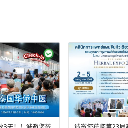
数3天！！诚邀您莅
诚邀您莅临第23届