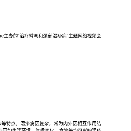
edicine主办的“治疗臂弯和颈部湿疹病
”主题网络视频会
作等特点。
湿疹病因复杂，常为内外因相互作用结
外因如生活环境、气候变化、食物等均可影响湿疹