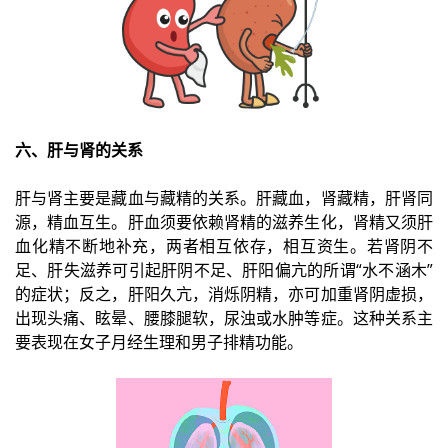
六、肝与肾的关系
肝与肾主要是藏血与藏精的关系。肝藏血，肾藏精，肝肾同
源，精血互生。肝血须要依赖肾精的滋养生化，肾精又须肝
血化精不断地补充，两者相互依存，相互资生。若肾阴不
足、肝失滋养可引起肝阴不足、肝阳偏亢的所谓“水不涵木”
的症状；反之，肝阳久亢，消烁阴精，亦可加重肾阴虚损，
出现头痛、眩晕、腰膝腿软，尿浊或水肿等症。这种关系主
要表现在女子月经生理和男子排精功能。