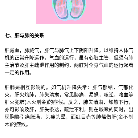
七、肝与肺的关系
肝藏血，肺藏气，肝气与肺气上下阴阳升降，以维持人体气
机的正常升降运作，气血的运行，虽有心脏主管，但须有肺
主治节及肝主疏泄作用的制约，两脏对全身气血的运行起着
一定的作用。
肝肺是相互影响的。如气机升降失常：肝气郁结，气郁化
火，肝火灼肺，肺失清肃，常见胁痛，易怒，咳逆，咯血等
肝火犯肺(木火刑金)的症候。反之，肺失清肃，燥热下行，
亦可影响及肝，肝失条达，疏泄不利，则在咳嗽的同时，出
现胸胁引痛胀满，头痛头晕，面红目赤等肺燥伤肝(金不制
木)的症候。