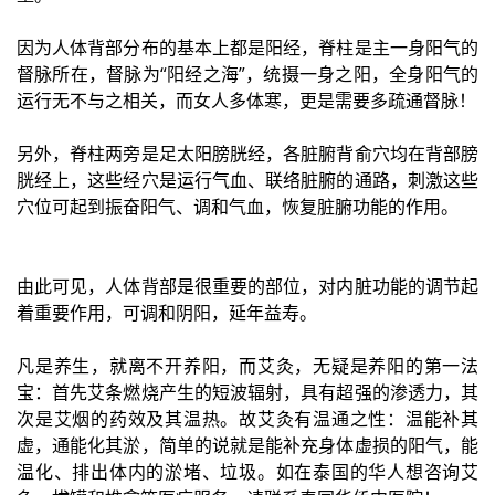
因为人体背部分布的基本上都是阳经，脊柱是主一身阳气的
督脉所在，督脉为“阳经之海”，统摄一身之阳，全身阳气的
运行无不与之相关，而女人多体寒，更是需要多疏通督脉！
另外，脊柱两旁是足太阳膀胱经，各脏腑背俞穴均在背部膀
胱经上，这些经穴是运行气血、联络脏腑的通路，刺激这些
穴位可起到振奋阳气、调和气血，恢复脏腑功能的作用。
由此可见，人体背部是很重要的部位，对内脏功能的调节起
着重要作用，可调和阴阳，延年益寿。
凡是养生，就离不开养阳，而艾灸，无疑是养阳的第一法
宝：首先艾条燃烧产生的短波辐射，具有超强的渗透力，其
次是艾烟的药效及其温热。故艾灸有温通之性：温能补其
虚，通能化其淤，简单的说就是能补充身体虚损的阳气，能
温化、排出体内的淤堵、垃圾。如在泰国的华人想咨询艾