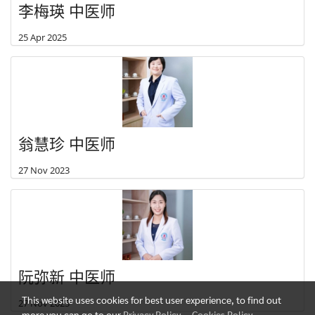
李梅瑛 中医师
25 Apr 2025
翁慧珍 中医师
27 Nov 2023
阮弥新 中医师
This website uses cookies for best user experience, to find out
27 Nov 2023
more you can go to our
Privacy Policy
,
Cookies Policy