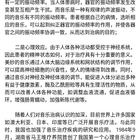
有一定的振动频率。当人体患病时，器官的振动频率发生改
变甚至互相产生干扰。而音乐是一种有规律的声波振动，不
同的音乐有不同的振动频率。患者根据自己的病情，选听相
应的音乐，可以起到纠正器官的振动频率的作用，并使各器
官之间的振动频率协调一致，从而达到治病的目的；
二是心理效应。由于人体各种活动都受控于神经系统，
因此患者的精神状态如何，对于治疗具有十分重要的意义。
美妙的音乐通过人体大脑边缘系统和网状结构的调节作用，
可以提高神经细胞的兴奋性，使人的情绪得到改善。同时，
通过音乐对神经及神经体液的调节，能促进入体分泌出多种
有益于健康激素，酶及乙酰胆硷等具有生理活性的物质，从
而可以改善人体各种功能，如调整血液流通，促进血液循
环，增强肠胃蠕动，加强新陈代谢等。
随着人们对音乐治病认识的加深，目前世界上许多国家
如澳大利亚、日本、印度等已广泛开展音乐疗法。与此同
时，我国也加强了音乐治疗疾病的研究和应用。 1984年9
月，湖南省马王堆疗养院首创了我国第一个心理音乐治疗