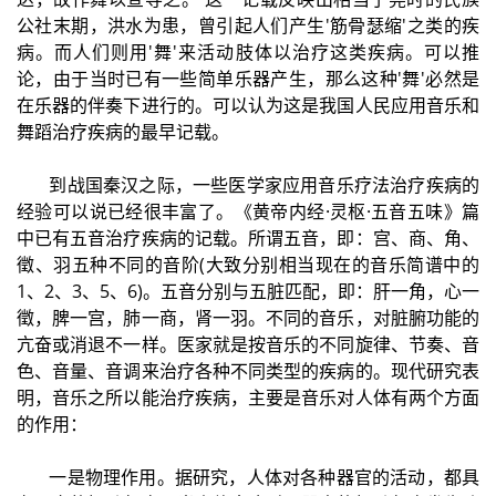
公社末期，洪水为患，曾引起人们产生'筋骨瑟缩'之类的疾
病。而人们则用'舞'来活动肢体以治疗这类疾病。可以推
论，由于当时已有一些简单乐器产生，那么这种'舞'必然是
在乐器的伴奏下进行的。可以认为这是我国人民应用音乐和
舞蹈治疗疾病的最早记载。
到战国秦汉之际，一些医学家应用音乐疗法治疗疾病的
经验可以说已经很丰富了。《黄帝内经·灵枢·五音五味》篇
中已有五音治疗疾病的记载。所谓五音，即：宫、商、角、
徵、羽五种不同的音阶(大致分别相当现在的音乐简谱中的
1、2、3、5、6)。五音分别与五脏匹配，即：肝一角，心一
徵，脾一宫，肺一商，肾一羽。不同的音乐，对脏腑功能的
亢奋或消退不一样。医家就是按音乐的不同旋律、节奏、音
色、音量、音调来治疗各种不同类型的疾病的。现代研究表
明，音乐之所以能治疗疾病，主要是音乐对人体有两个方面
的作用：
一是物理作用。据研究，人体对各种器官的活动，都具