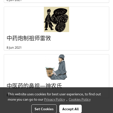
中药炮制祖师雷敩
8 Jun 2021
中医药的鼻祖—神农氏
This website uses cookies for best user experience, to find out
8 Jun 2021
more you can go to our
Privacy Policy
,
Cookies Policy
Set Cookies
Accept All