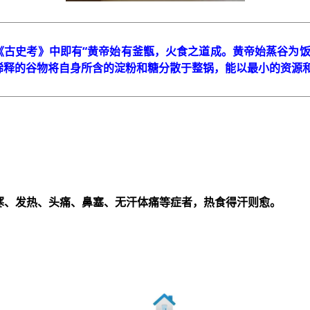
古史考》中即有“黄帝始有釜甑，火食之道成。黄帝始蒸谷为饭，烹
稀释的谷物将自身所含的淀粉和糖分散于整锅，能以最小的资源
寒、发热、头痛、鼻塞、无汗体痛等症者，热食得汗则愈。