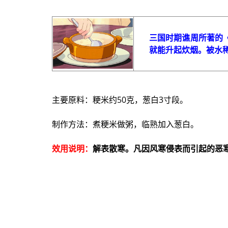
三国时期谯周所著的《
就能升起炊烟。被水
主要原料：粳米约50克，葱白3寸段。
制作方法：煮粳米做粥，临熟加入葱白。
效用说明：
解表散寒。凡因风寒侵表而引起的恶