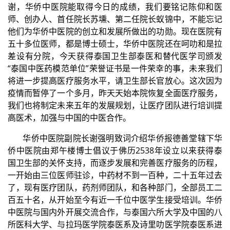
谢，华侨中医院能取得今日的成绩，我们要铭记陈仰和医
师、创办人、首任院长苏壎、第二任院长蚁锦中，不能忘记
他们为华侨中医院的创立和发展所做出的功勋。现在医院有
五十多位医师，都是博士硕士，华侨中医院还在呵叻和是拉
差设有分院，今天获得泰国卫生部泰医和替代医学司颁发
“泰国中医药模范单位”荣誉证书是一件荣幸的事，未来我们
将进一步提高医疗服务水平，请卫生部长官放心。这次因为
疫情而暂停了一个多月，昨天天始本院恢复全面医疗服务，
我们也将制定未来五年的发展规划，让医疗团队进行培训提
高医术，加强与中国的中医合作。
华侨中医院副院长谢强明致词介绍华侨报德善堂辖下华
侨中医院由郑午楼博士倡议于佛历2538年设立以来获得泰
国卫生部的关怀支持，而逐步发展和完善医疗服务的历程，
一开始由三位医师驻诊，中药材不到一百种，二十五年过去
了，现有医疗团队，药剂师团队，和各种部门，全部员工二
百五十名，从开始至今有近一千位中医学生接受培训。华侨
中医院与国内外开展交流合作，与泰国六所大学及中国的八
所医科大学、与拉玛医学院泰医系及诗里叻医学院泰医系进