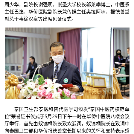
周少华，副院长谢强明，崇圣大学校长邬莱攀博士，中医系
主任巴逸，华侨医院副院长兼传媒主任奥拉阿喃，报德善堂
副总干事徐汉泉等出席见证仪式。
泰国卫生部泰医和替代医学司颁发“泰国中医药模范单
位”荣誉证书仪式于5月29日下午一时在华侨中医院八楼会议
厅举行，首先由蚁锦桐院长致欢迎词，蚁锦桐院长在致词中
向泰国卫生部和华侨报德善堂长期以来的关怀和支持表示感