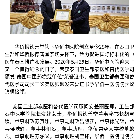
华侨报德善堂辖下华侨中医院创立至今25年，在泰国卫
生部和华侨报德善堂亲切关怀下，致力促进国际标准化的中
医在泰国推广和发展。2020年5月29日，华侨中医院迎来了
又一个值得纪念的日子，荣获泰国卫生部泰医和替代医学司
颁发“泰国中医药模范单位”荣誉证书，泰国卫生部泰医和替
代医学司司长王义亮医师颁发荣誉证书予华侨中医院院长蚁
锦桐接领。
泰国卫生部泰医和替代医学司顾问安差丽医师，卫生部
泰中医学院院长汶栽女士，华侨报德善堂董事秘书长胡宝
媛，董事财政苏真娜，董事副财政吕烈鑫，董事徐光辉，董
事侯映辉，董事林炯烈，董事助理，华侨崇圣大学校董蚁
凡，董事助理苏承义，董事助理胡宝锋，华侨中医院副院长