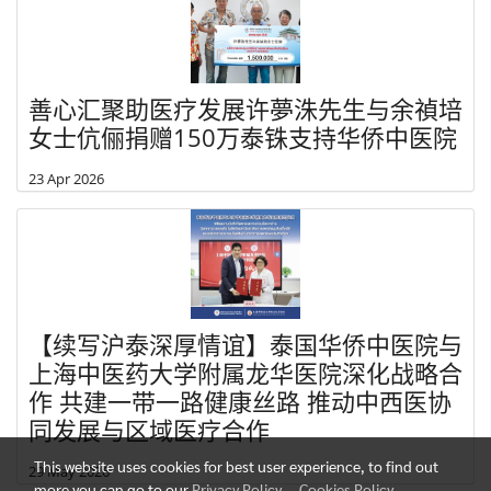
善心汇聚助医疗发展许夢洙先生与余禎培
女士伉俪捐赠150万泰铢支持华侨中医院
23 Apr 2026
【续写沪泰深厚情谊】泰国华侨中医院与
上海中医药大学附属龙华医院深化战略合
作 共建一带一路健康丝路 推动中西医协
同发展与区域医疗合作
This website uses cookies for best user experience, to find out
29 May 2026
more you can go to our
Privacy Policy
,
Cookies Policy