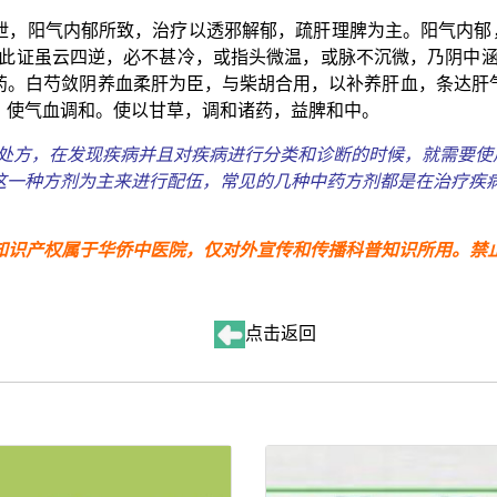
泄，阳气内郁所致，治疗以透邪解郁，疏肝理脾为主。阳气内郁，
“此证虽云四逆，必不甚冷，或指头微温，或脉不沉微，乃阴中涵
药。白芍敛阴养血柔肝为臣，与柴胡合用，以补养肝血，条达肝
，使气血调和。使以甘草，调和诸药，益脾和中。
主要处方，在发现疾病并且对疾病进行分类和诊断的时候，就需要
这一种方剂为主来进行配伍，常见的几种中药方剂都是在治疗疾
知识产权属于华侨中医院，
仅对外宣传和传播科普知识所用。禁
点击返回