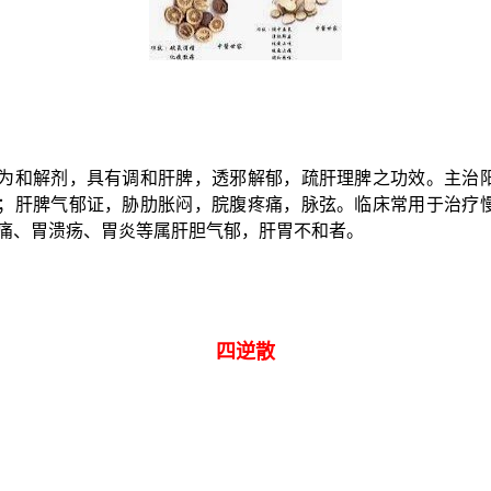
为和解剂，具有调和肝脾，透邪解郁，疏肝理脾之功效。主治
；肝脾气郁证，胁肋胀闷，脘腹疼痛，脉弦。临床常用于治疗
痛、胃溃疡、胃炎等属肝胆气郁，肝胃不和者。
四逆散