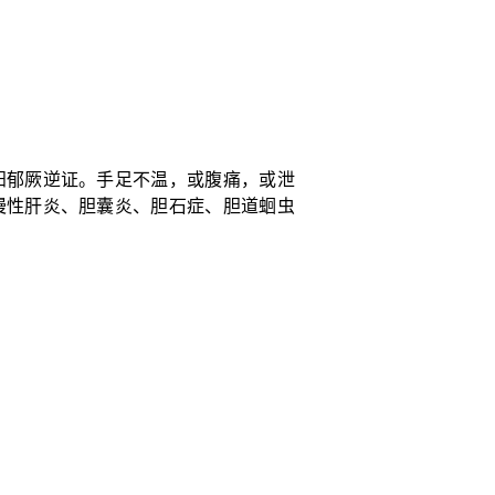
阳郁厥逆证。手足不温，或腹痛，或泄
慢性肝炎、胆囊炎、胆石症、胆道蛔虫