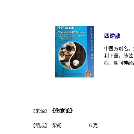
四逆散
中医方剂名。
利下重，脉弦
症、肋间神经
《伤寒论》
【来源】
【组成】
柴胡 6 克