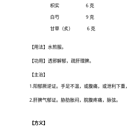
枳实
6 克
白芍 9 克
甘草（炙） 6 克
【用法】水煎服。
【功用】透邪解郁，疏肝理脾。
【主治】
1.阳郁厥逆证。手足不温，或腹痛，或泄利下重
2.肝脾气郁证。胁肋胀闷，脘腹疼痛，脉弦。
【方义】