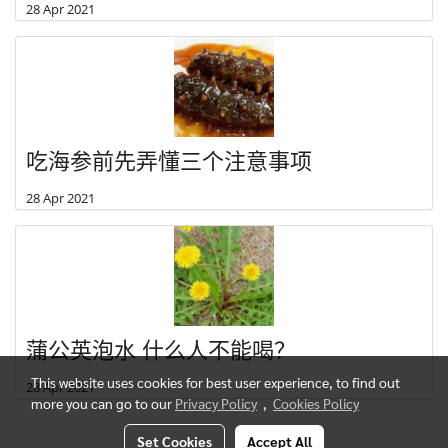
28 Apr 2021
吃海参前先弄懂三个注意事项
28 Apr 2021
蒲公英泡水 什么人不能喝？
This website uses cookies for best user experience, to find out
28 Apr 2021
more you can go to our
Privacy Policy
,
Cookies Policy
Set Cookies
Accept All