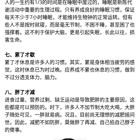
人的一生约有1/3的时间是在睡眠中度过的，睡眠是新陈代
谢活动中重要的生理过程。只有养成良好的睡眠习惯，保证
每天不少于7小时睡眠，才能维持生物钟的正常运转。但有
些人不是按时就寝，而是毫无节制，不困不睡，甚至困了也
强撑着。这不利于保护大脑，更易引起失眠，长此以往，损
害生命。
七、累了才歇
累了才休息是许多人的习惯。其实，累是身体相当疲劳的感
觉，这时休息已为时过晚。应养成不累也休息的习惯，做到
不过分透支体力、脑力。
八、胖了才减
进食过量、营养过剩、缺乏运动是导致肥胖的主要原因，这
些都是可以预防的。时下，许多人不加节制大吃大喝，大胖
子随处可见，一胖就易病。况且，目前尚无理想的减肥摇问
世。因此，减肥不如防胖，莫做胖了再减、自己掐自己脖子
的傻事。