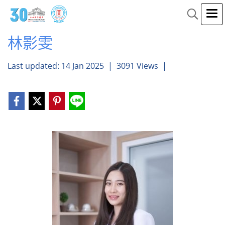
林影雯
Last updated: 14 Jan 2025
|
3091 Views
|