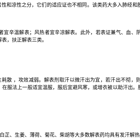
有温性和凉性之分，它们的适应证也不相同。该类药大多入肺经和
者宜辛温解表；风热者宜辛凉解表。此外，若表证兼气、血、
解表，扶正解表三类。
药性耗散 ，攻效减弱。解表剂取汗以微汗出为宜，若汗出不彻，
。在服法上一般适宜温服，服后宜避风寒，或增衣被以助汗出。
、白芷、生姜、薄荷、菊花、柴胡等大多数解表药均具有发汗解