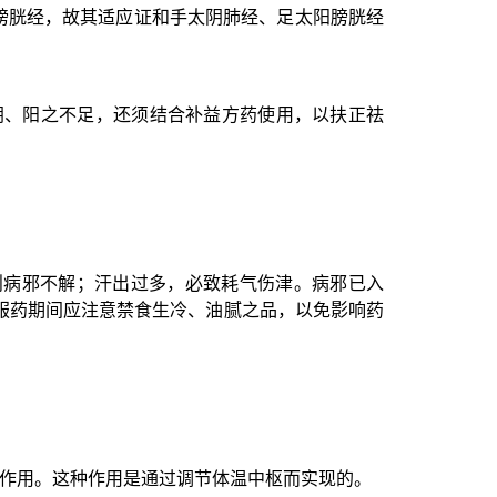
膀胱经，故其适应证和手太阴肺经、足太阳膀胱经
阴、阳之不足，还须结合补益方药使用，以扶正祛
则病邪不解；汗出过多，必致耗气伤津。病邪已入
服药期间应注意禁食生冷、油腻之品，以免影响药
热作用。这种作用是通过调节体温中枢而实现的。