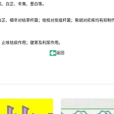
风、白芷、辛夷、葱白等。
白芷、细辛对枯草杆菌；桂枝对炭疽杆菌；柴胡对疟疾均有抑制
；止咳祛痰作用；健胃及利尿作用。
返回