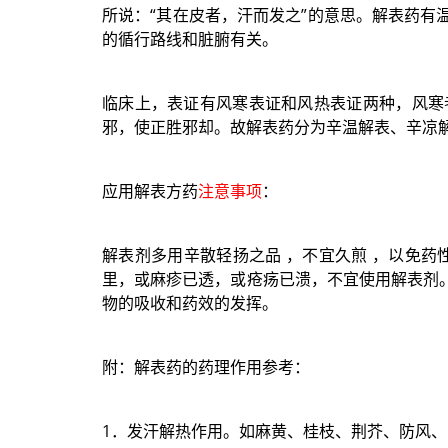
所说：“其在皮者，汗而发之”的意思。解表药
的循行路线和脏腑有关。
临床上，表证有风寒表证和风热表证两种，风寒
邪，使正胜邪却。故解表药分为辛温解表、辛凉
应用解表方药
注意事项
：
解表剂多用辛散轻扬之品 ，不宜久煎 ，以免
里，或麻疹已透，或疮疡已溃，不宜使用解表剂
物的吸收和药效的发挥。
附：解表药的药理作用参考：
1．发汗解热作用。如麻黄、桂枝、荆芥、防风