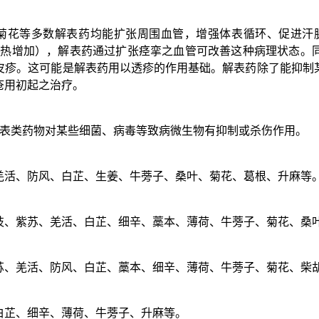
菊花等多数解表药均能扩张周围血管，增强体表循环、促进汗
产热增加），解表药通过扩张痉挛之血管可改善这种病理状态。
皮疹。这可能是解表药用以透疹的作用基础。解表药除了能抑制
疮用初起之治疗。
解表类药物对某些细菌、病毒等致病微生物有抑制或杀伤作用。
羌活、防风、白芷、生姜、牛蒡子、桑叶、菊花、葛根、升麻等
枝、紫苏、羌活、白芷、细辛、藁本、薄荷、牛蒡子、菊花、桑
苏、羌活、防风、白芷、藁本、细辛、薄荷、牛蒡子、菊花、柴
白芷、细辛、薄荷、牛蒡子、升麻等。