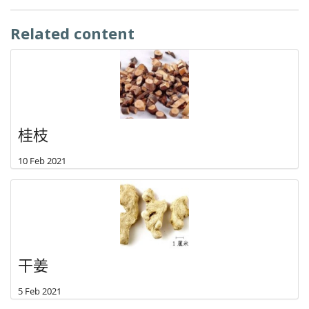
Related content
桂枝
10 Feb 2021
干姜
5 Feb 2021