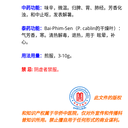
中药功能：
味辛，微温。归脾、胃、肺经。芳香化
浊，和中止呕，发表解暑。
泰药功能：
Bai-Phim-Sen（P. cablin的干燥叶）：
气芳香，寒。清热解毒，退热，用于 眩晕，补
心。
用法用量：
煎服，3-10g。
禁 忌:
阴虚者禁服。
此文件的版权
和知识产权属于华侨中医院，
仅对外宣传和传播科
普知识所用。禁止擅自用于任何形式
的商业谋利。