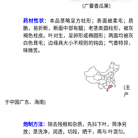
（广藿香瓜果）
药材性状：
本品茎略呈方柱形；表面被柔毛；质
脆，易折断，断面中部有髓；老茎类圆柱形，被灰
褐色栓皮。叶对生，呈卵形或椭圆形；两面均被灰
白色茸毛；边缘具大小不规则的钝齿；气香特异，
味微苦。
(主
产
于中国广东、海南)
炮制方法：
除去残根和杂质，先抖下叶，筛净另
放；茎洗净，润透，切段，晒干，再与 叶混匀。