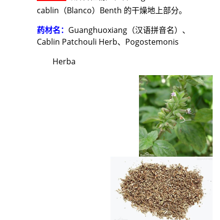
cablin（Blanco）Benth 的干燥地上部分。
药材名：
Guanghuoxiang（汉语拼音名）、
Cablin Patchouli Herb、Pogostemonis
Herba