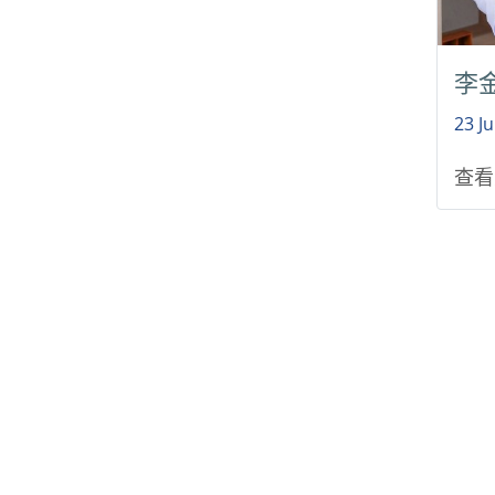
李
23 J
查