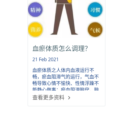
血瘀体质怎么调理？
21 Feb 2021
血瘀体质之人体内血液运行不
畅，瘀血阻滞气的运行，气血不
畅导致心情不愉快、性情浮躁不
能静心做事；瘀血阻滞脑窍，脑
窍失养容易引起健忘，此外血瘀
查看更多资料
体质人群还易患失眠、健忘、痴
呆、疼痛、冠心病、脂肪肝、脑
血栓形成、脑梗塞、颈动脉斑
块、男子精索静脉曲张等病症。