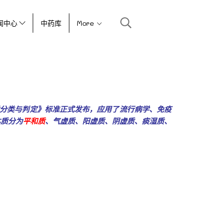
闻中心
中药库
More
质分类与判定》标准正式发布，应用了流行病学、免疫
体质分为
平和质
、气虚质、阳虚质、阴虚质、痰湿质、