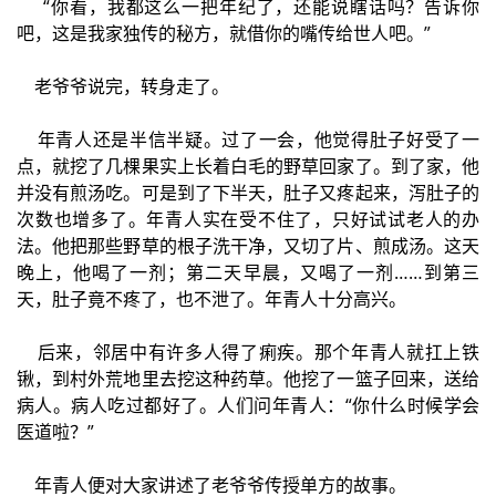
“你看，我都这么一把年纪了，还能说瞎话吗？告诉你
吧，这是我家独传的秘方，就借你的嘴传给世人吧。”
老爷爷说完，转身走了。
年青人还是半信半疑。过了一会，他觉得肚子好受了一
点，就挖了几棵果实上长着白毛的野草回家了。到了家，他
并没有煎汤吃。可是到了下半天，肚子又疼起来，泻肚子的
次数也增多了。年青人实在受不住了，只好试试老人的办
法。他把那些野草的根子洗干净，又切了片、煎成汤。这天
晚上，他喝了一剂；第二天早晨，又喝了一剂……到第三
天，肚子竟不疼了，也不泄了。年青人十分高兴。
后来，邻居中有许多人得了痢疾。那个年青人就扛上铁
锹，到村外荒地里去挖这种药草。他挖了一篮子回来，送给
病人。病人吃过都好了。人们问年青人：“你什么时候学会
医道啦？”
年青人便对大家讲述了老爷爷传授单方的故事。