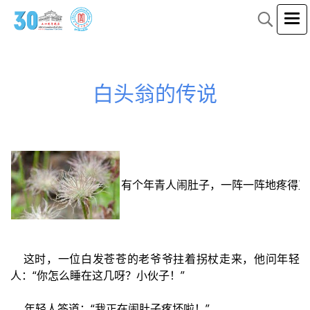
白头翁的传说
有个年青人闹肚子，一阵一阵地疼得直
这时，一位白发苍苍的老爷爷拄着拐杖走来，他问年轻
人：“你怎么睡在这几呀？小伙子！”
年轻人答道：“我正在闹肚子疼坏啦！”