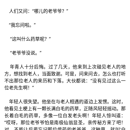
人们又问：“哪儿的老爷爷？”
“我忘问啦。”
“这叫什么药草呢？”
“老爷爷没说。”
年青人十分后悔。过了几天，他来到上次碰见老人的地
方，想找到老人，当面致谢。可是，问来问去，怎么也打听
不出那位老人的来历和下落。大伙都说：“没有见过这么一
位老先生啊！”
年轻人很失望。他坐在与老人相遇的道边上发愣。这时，
他看见土梗上有一颗长满白毛的药草，正随风轻轻摇动。那
长着白毛的药草，多像一位白发老头啊！年轻人惊叫道：
“哎呀，那位老爷爷怕是南极仙翁显圣，亲传秘方来了吧！
对，不能让后辈忘记那位传药的老爷爷，这种草，就叫‘白