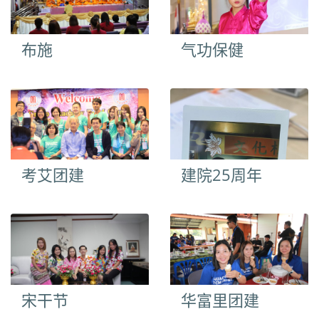
布施
气功保健
考艾团建
建院25周年
宋干节
华富里团建