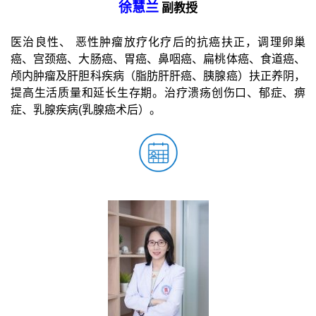
徐慧兰
副教授
医治良性、 恶性肿瘤
放疗化疗后的抗癌扶正，调理卵巢
癌、宫颈癌、
大肠癌、胃癌、鼻咽癌、
扁桃体癌、
食道癌
、
颅内肿瘤
及肝胆科疾病（脂肪肝
肝癌、胰腺癌
）扶正养阴，
提高生活质量和延长生存期。治疗
溃疡创伤口、郁症、痹
症、乳腺疾病
(
乳腺癌术后
）
。