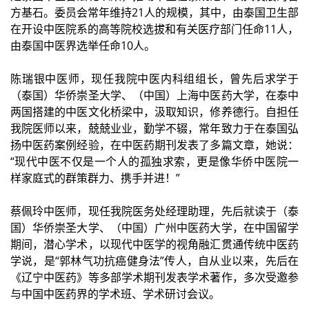
方基石。委员会常年维持21人的规模，其中，由泰国卫生部
在开设中医院系的高等院校选拔和有关医疗部门任命11人，
由泰国中医界选举任命10人。
陈瑞银中医师，现任我院中医内科组组长，曾先后求学于
（泰国）华侨崇圣大学、（中国）上海中医药大学，在泰中
两国搭建的中医文化桥梁中，汲取知识，修养德行。自担任
我院医师以来，兢兢业业，勤学不辍，常年致力于在泰国弘
扬中医药案例经验，在中医药期刊发表了多篇文章，她说：
“现代中医不仅是一个人的孤独求索，更是像华侨中医院一
样家庭式的群策群力、携手并进！”
蔡佩玲中医师，现任我院医务处经理助理，先后就读于（泰
国）华侨崇圣大学、（中国）广州中医药大学，在中国留学
期间，潜心学术，以现代中医学的视角融汇贯通传统中医药
学说，是“郭林气功抗癌健身法”传人，自从业以来，先后在
《辽宁中医药》等多部学术期刊发表学术著作，多次受邀参
与中国中医药界的学术班、学术研讨会议。