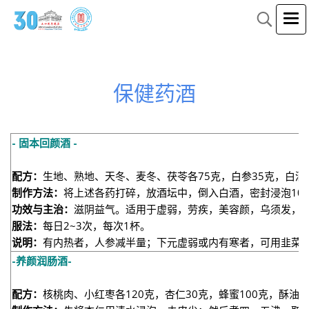
保健药酒
- 固本回颜酒 -
配方：
生地、熟地、天冬、麦冬、茯苓各75克，白参35克，白酒
制作方法：
将上述各药打碎，放酒坛中，倒入白酒，密封浸泡10
功效与主治：
滋阴益气。适用于虚弱，劳疾，美容颜，乌须发，
服法：
每日2~3次，每次1杯。
说明：
有内热者，人参减半量；下元虚弱或内有寒者，可用韭菜
-养颜润肠酒-
配方：
核桃肉、小红枣各120克，杏仁30克，蜂蜜100克，酥油60