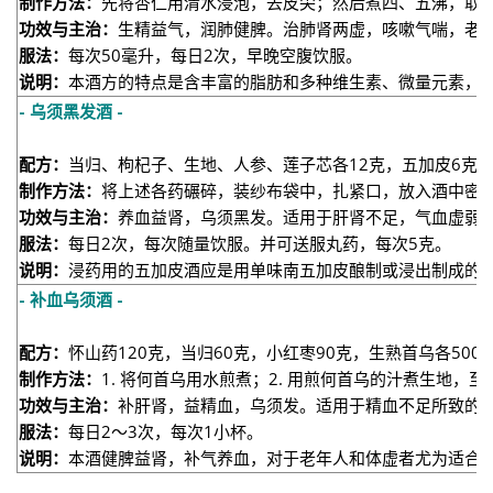
制作方法：
先将杏仁用清水浸泡，去皮尖；然后煮四、五沸，取
功效与主治：
生精益气，润肺健脾。治肺肾两虚，咳嗽气喘，老
服法：
每次50毫升，每日2次，早晚空腹饮服。
说明：
本酒方的特点是含丰富的脂肪和多种维生素、微量元素，
- 乌须黑发酒 -
配方：
当归、枸杞子、生地、人参、莲子芯各12克，五加皮6克，
制作方法：
将上述各药碾碎，装纱布袋中，扎紧口，放入酒中密封
功效与主治：
养血益肾，乌须黑发。适用于肝肾不足，气血虚弱
服法：
每日2次，每次随量饮服。并可送服丸药，每次5克。
说明：
浸药用的五加皮酒应是用单味南五加皮酿制或浸出制成的
- 补血乌须酒 -
配方：
怀山药120克，当归60克，小红枣90克，生熟首乌各500
制作方法：
1. 将何首乌用水煎煮；2. 用煎何首乌的汁煮生地
功效与主治：
补肝肾，益精血，乌须发。适用于精血不足所致的
服法：
每日2～3次，每次1小杯。
说明：
本酒健脾益肾，补气养血，对于老年人和体虚者尤为适合