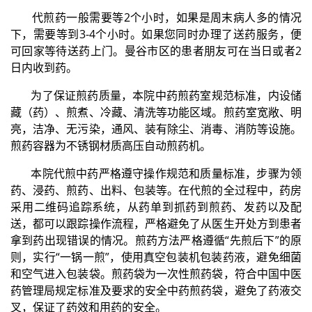
代煎药一般需要等2个小时，如果是周末病人多的情况
下，需要等到3-4个小时。
如果您同时办理了
送药服务，
便
可回家等待送药上门。
曼谷市区的患者朋友可在当日或者2
日内收到药。
为了保证煎药质量，本院
中药煎药室
规范
标准
，内设
储
藏（药）、煎煮、
冷藏、
清洗等功能区域。
煎药室宽敞、明
亮，洁净、无污染，通风、装有除尘、消毒、消防等设施。
煎药容器为
不锈钢材质
高压自动煎药机。
本院代煎中药严格遵守
操作规范和质量标准，
步骤为领
药、浸药、煎药、出料、包装等。在代煎的全过程中，
药房
采用二维码追踪系统，从药单到抓药到煎药、发药以及配
送，都可以跟踪操作流程，严格避免了从医生开处方到患者
拿到药出现错误的情况。
煎药方法严格遵循“先煎后下”的原
则，实行“一锅一煎”，
使用真空包装机包装药液，避免细菌
和空气进入包装袋。煎药袋为
一次性煎药袋，
符合中国中医
药管理局规定标准及要求的安全中药煎药袋，避免了药液交
叉，保证了药效和用药的安全。