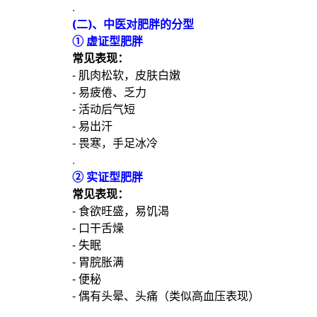
.
(二)、中医对肥胖的分型
① 虚证型肥胖
常见表现：
- 肌肉松软，皮肤白嫩
- 易疲倦、乏力
- 活动后气短
- 易出汗
- 畏寒，手足冰冷
.
② 实证型肥胖
常见表现：
- 食欲旺盛，易饥渴
- 口干舌燥
- 失眠
- 胃脘胀满
- 便秘
- 偶有头晕、头痛（类似高血压表现）