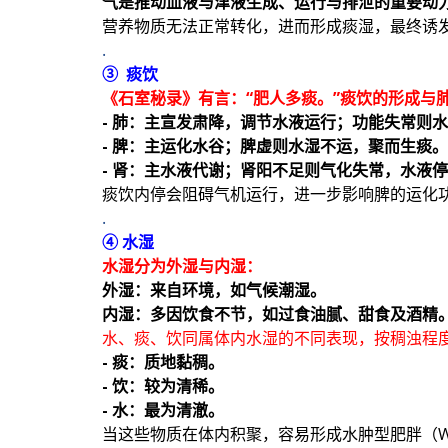
气是推动血液与津液生成、运行与排泄的重要动
营养物质无法正常转化，进而形成痰湿，最终诱
.
③ 痰饮
《石室秘录》有言：“肥人多痰。”痰饮的形成与
- 肺：主宣发肃降，调节水液运行；功能失常则
- 脾：主运化水谷；脾虚则水湿不运，聚而生痰。
- 肾：主水液代谢；肾阳不足则气化失常，水液
痰饮内停会阻碍气机运行，进一步影响脾的运化
.
④ 水湿
水湿分为外湿与内湿：
外湿：来自环境，如气候潮湿。
内湿：多因饮食不节，如过食油腻、甜食及酒精
水、痰、饮同属体内水湿的不同表现，按稠浊程
- 痰：质地黏稠。
- 饮：较为清稀。
- 水：最为清澈。
当这些物质在体内积聚，容易形成水肿型肥胖（Water R