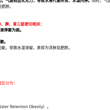
力。气虚则运化无力，导致水液代谢失常、水湿内停。
同时，气
发肥胖。
肺、脾、肾三脏密切相关：
水液停聚为痰。
停聚。
功能，导致水湿滞留，表现为浮肿及肥胖。
。
度区分为：
etention Obesity）。