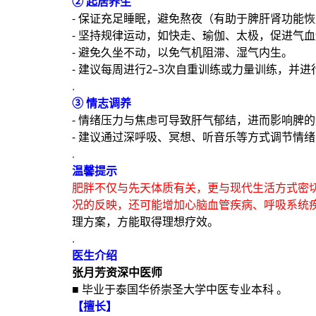
② 起居养生
- 保证充足睡眠，避免熬夜（有助于脾肝肾功能
- 坚持规律运动，如快走、瑜伽、太极，促进气
- 避免久坐不动，以免气机阻滞、湿气内生。
- 建议每周进行2–3次自重训练或力量训练，并进
.
③ 情志调养
- 情绪压力与焦虑可导致肝气郁结，进而影响脾
- 建议通过深呼吸、冥想、听音乐等方式调节情
.
温馨提示
肥胖不仅与先天体质有关，更与现代生活方式密
况的反映，还可能增加心脑血管疾病、呼吸系统
理方案，方能取得理想疗效。
.
医生介绍
张月芳资深中医师
■ 毕业于泰国华侨崇圣大学中医专业本科 。
【擅长】