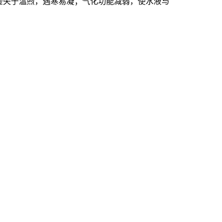
虚失于温煦，遇寒易凝；气化功能减弱，使水液与