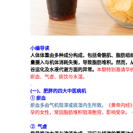
小编导读
人体体重由多种成分构成，包括骨骼肌、脂肪组
量摄入与机体消耗失衡，导致脂肪堆积。然而，
谷运化及水液代谢方面的异常。
本期特别邀请华
瘀血、气虚、痰饮与水湿。
.
(一)、肥胖的四大中医病机
① 瘀血
瘀血多由气机阻滞或痰湿内生所致。
《黄帝内经
孕的女性，常因脂肪堆积阻滞胞宫，影响受孕。《
.
② 气虚