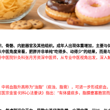
织、骨骼、内脏器官及其他组织。成年人出现体重增加，主要与
从中医角度来看，肥胖并非单纯“吃得多、动得少”的结果，而是
侨中医院针灸科张月芳资深中医师，从专业中医视角出发，深入
》中将血脂升高称为“浊脂”（痰浊、脂膏），可进一步形成瘀血
医宗金鉴·妇科心法要诀》指出：“有体盛痰多，脂膜壅塞胞宫而