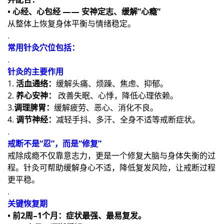
• 心经、心包经 —— 安神定志、缓解“心瘾”
从整体上恢复身体平衡与情绪稳定。
.
常用针灸穴位包括：
.
针灸的主要作用
1.
活血通络：
缓解头痛、烦躁、焦虑、抑郁。
2.
养心安神：
改善失眠、心悸，降低心理依赖。
3.
调理脾胃：
缓解疲劳、恶心、消化不良。
4.
调节神经：
减轻手抖、多汗、全身不适等戒断症状。
.
戒断不是“忍”，而是“修复”
戒除成瘾不仅靠意志力，更是一个修复大脑与身体失衡的过
程。针灸可帮助缓解身心不适，降低复发风险，让戒断过程
更平稳。
.
关键恢复期
• 前2周–1个月：症状最强、最易复发。