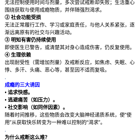
无法控制使用时间与剂量，多次尝试戒断却失败；生活重心
围绕获取与使用成瘾物质，并伴随强烈渴求。
② 社会功能受损
无法正常履行工作、学习或家庭责任，与他人关系紧张，逐
渐远离原有的社交与兴趣活动。
③ 明知有害仍持续使用
即使医生已警告，或清楚其对身心造成伤害，仍反复使用。
④ 生理依赖
出现耐受性（需增加剂量）及戒断反应，如焦虑、失眠、心
悸、多汗、头痛、恶心等，甚至因不适而复吸。
.
成瘾的三大诱因
• 追求快感。
• 逃避痛苦（如压力）。
• 社交影响（如同伴因素）。
随着时间推移，这些物质会改变大脑神经递质系统，使“使
用”从获取快乐转变为一种难以控制的“渴求”。
.
为什么戒断这么难？