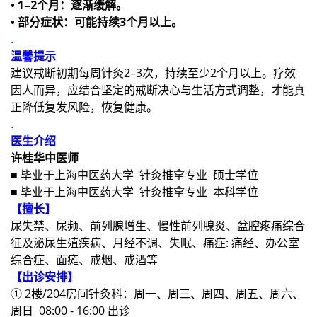
• 1–2个月：逐渐缓解。
• 部分症状：可能持续3个月以上。
.
温馨提示
建议戒断初期每周针灸2–3次，持续至少2个月以上。疗效
因人而异，应结合坚定的戒断决心与生活方式调整，才能真
正降低复发风险，恢复健康。
.
医生介绍
许桂华中医师
■ 毕业于上海中医药大学 针灸推拿专业 硕士学位
■ 毕业于上海中医药大学 针灸推拿专业 本科学位
【擅长】
尿失禁、尿频、前列腺增生、慢性前列腺炎、盆腔疼痛综合
征及泌尿生殖疾病、月经不调、失眠、痛症: 痛经、办公室
综合症、面瘫、戒烟、戒酒等
【出诊安排】
① 2楼/204房间针灸科：周一、周三、周四、周五、周六、
周日 08:00 - 16:00 出诊