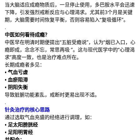
当大脑适应成瘾物质后，一旦停止使用，多巴胺水平会迅速
下降，引发强烈戒断反应与心理渴求。尤其前3个月是关键
期，大脑需要时间恢复平衡，否则容易陷入“复吸循环”。
.
中医如何看待成瘾？
中医早在明清时期便提出“五脏受瘾说”，认为“烟已⼊⼝，⼼
瘾即成，念念不忘，常思再吸 ”。这与现代医学中的“心理渴
求”高度一致，也是治疗难点所在。
长期成瘾者多见：
• 气血亏虚
• 血瘀阻滞
• 阴阳失衡
导致脏腑功能紊乱，戒断时更易出现不适。
.
针灸治疗的核心思路
通过选取气血充盛的经络进行调理，如：
• 足太阳膀胱经
• 足阳明胃经
并配合：