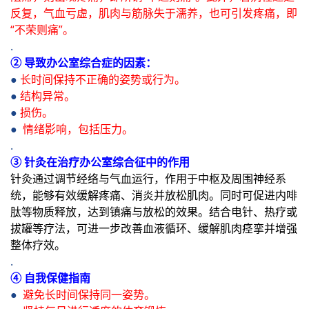
反复，气血亏虚，肌肉与筋脉失于濡养，也可引发疼痛，即
“不荣则痛”。
.
② 导致办公室综合症的因素：
●
长时间保持不正确的姿势或行为。
●
结构异常。
●
损伤。
●
情绪影响，包括压力。
.
③ 针灸在治疗办公室综合征中的作用
针灸通过调节经络与气血运行，作用于中枢及周围神经系
统，能够有效缓解疼痛、消炎并放松肌肉。同时可促进内啡
肽等物质释放，达到镇痛与放松的效果。结合电针、热疗或
拔罐等疗法，可进一步改善血液循环、缓解肌肉痉挛并增强
整体疗效。
.
④ 自我保健指南
●
避免长时间保持同一姿势。