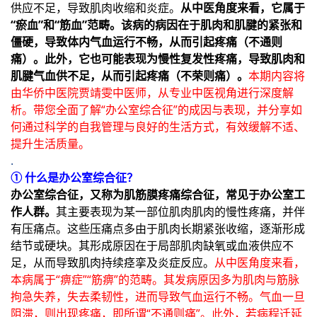
供应不足，导致肌肉收缩和炎症。
从中医角度来看，它属于
“瘀血”和“筋血”范畴。该病的病因在于肌肉和肌腱的紧张和
僵硬，导致体内气血运行不畅，从而引起疼痛（不通则
痛）。此外，它也可能表现为慢性复发性疼痛，导致肌肉和
肌腱气血供不足，从而引起疼痛（不荣则痛）。
本期内容将
由华侨中医院贾靖雯中医师，从专业中医视角进行深度解
析。带您全面了解“办公室综合征”的成因与表现，并分享如
何通过科学的自我管理与良好的生活方式，有效缓解不适、
提升生活质量。
.
① 什么是办公室综合征？
办公室综合征，又称为肌筋膜疼痛综合征，常见于办公室工
作人群。
其主要表现为某一部位肌肉肌肉的慢性疼痛，并伴
有压痛点。这些压痛点多由于肌肉长期紧张收缩，逐渐形成
结节或硬块。其形成原因在于局部肌肉缺氧或血液供应不
足，从而导致肌肉持续痉挛及炎症反应。
从中医角度来看，
本病属于“痹症”“筋痹”的范畴。其发病原因多为肌肉与筋脉
拘急失养，失去柔韧性，进而导致气血运行不畅。气血一旦
阻滞，则出现疼痛，即所谓“不通则痛”。此外，若病程迁延