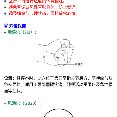
●
坚持每日进行适度的体育锻炼。
●
避免空调或风扇直吹身体，防止受凉。
●
调整情绪与心理状态，保持放松心情。
.
⑤ 穴位保健
●
后溪穴（SI3）：
位置：
轻握拳时，此穴位于第五掌指关节后方、掌横纹与肤
色交界处。适用于颈部僵硬疼痛、颈项活动受限以及急性腰
痛等症状。
.
● 风池穴（GB20）：