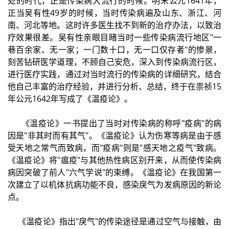
处的时代，正是传染病大流行的时候。明末公元1641年，
正当吴有性49岁的时候，当时传染病遍及山东、浙江、河
南、河北等地。这时许多医生找不到新的治疗办法，以致治
疗效果很差。吴有性亲眼目睹当时一些传染病流行地区"一
巷百余家、无一家；一门数十口，无一口仅存者"的惨景，
刻苦钻研医学道理，不顾自己安危，深入到传染病流行区，
进行医疗实践，通过对当时流行的传染病的详细研究，结合
他自己丰富的治疗经验，并进行分析、总结，终于在祟祯15
年公元1642年写成了《温疫论》。
《温疫论》一书提出了当时对传染病的称呼"疫病"的病
因是"非其时而有其气"。《温疫论》认为伤寒等病是由于感
受天地之常气而致病，而"疫病"则是"感天地之疫气"致病。
《温疫论》将"瘟疫"与其他热性病区别开来，从而使传染病
病因突破了前人"六气学说"的束缚。《温疫论》在我国第一
次建立了以机体抗病功能不良，感染戾气为发病原因的新论
点。
《温疫论》指出"戾气"的传染途径是通过空气与接触，由