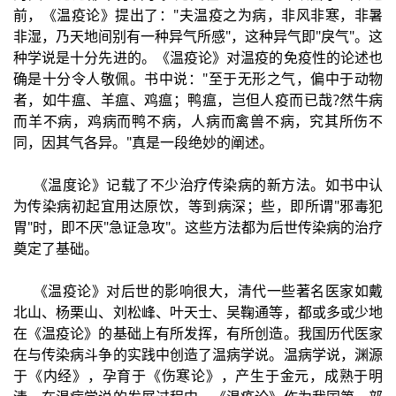
前，《温疫论》提出了："夫温疫之为病，非风非寒，非暑
非湿，乃天地间别有一种异气所感"，这种异气即"戾气"。这
种学说是十分先进的。《温疫论》对温疫的免疫性的论述也
确是十分令人敬佩。书中说："至于无形之气，偏中于动物
者，如牛瘟、羊瘟、鸡瘟；鸭瘟，岂但人疫而已哉?然牛病
而羊不病，鸡病而鸭不病，人病而禽兽不病，究其所伤不
同，因其气各异。"真是一段绝妙的阐述。
《温度论》记载了不少治疗传染病的新方法。如书中认
为传染病初起宜用达原饮，等到病深；些，即所谓"邪毒犯
胃"时，即不厌"急证急攻"。这些方法都为后世传染病的治疗
奠定了基础。
《温疫论》对后世的影响很大，清代一些著名医家如戴
北山、杨栗山、刘松峰、叶天士、吴鞠通等，都或多或少地
在《温疫论》的基础上有所发挥，有所创造。我国历代医家
在与传染病斗争的实践中创造了温病学说。温病学说，渊源
于《内经》，孕育于《伤寒论》，产生于金元，成熟于明