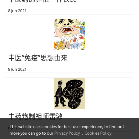
8 Jun 2021
中医“免疫”思想由来
8 Jun 2021
中药炮制祖师雷敩
This website uses cookies for best user experience, to find out
8 Jun 2021
more you can go to our
Privacy Policy
,
Cookies Policy