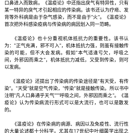
口鼻进入而致病。《温疫论》中还指出戾气有特异性，只有
某一特异的戾气才引起相应的传染病。该书还认为疗疮、发
背等外科病是由于杂气感染，而不是由于"火"。《温疫论》
首次把外科感染疫病与传染病的病因划入同一范畴。
《温疫论》也十分重视机体抵抗力的重要性。该书认
为："正气充满，邪不可入"，机体抵抗力强，则虽有接触传
染的可能，但不大会发病。假如"本气适逢亏欠，呼吸之
间，外邪因而乘之"，机体抵抗力减低，又受到传染，则可
以发病。
《温疫论》还提出了传染病的传染途径是"有天受，有传
染"。"天受"就是空气传染，"传染"就是接触传染。所以书中
注明"凡人口鼻通乎天气"""呼吸之间，外邪因而乘之"。《温
疫论》认为传染病流行形式可以是大流行，也可以是散发
的。
《温疫论》在传染病的病源、病因以及免疫性、流行性
的大量论述都十分科学。尤其在17世纪中叶细菌学出现之