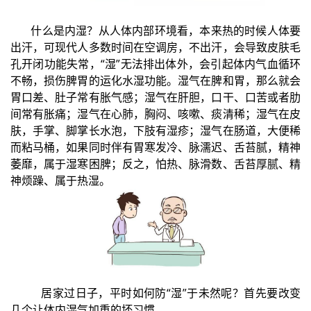
什么是内湿？从人体内部环境看，本来热的时候人体要
出汗，可现代人多数时间在空调房，不出汗，会导致皮肤毛
孔开闭功能失常，“湿”无法排出体外，会引起体内气血循环
不畅，损伤脾胃的运化水湿功能。湿气在脾和胃，那么就会
胃口差、肚子常有胀气感；湿气在肝胆，口干、口苦或者肋
间常有胀痛；湿气在心肺，胸闷、咳嗽、痰清稀；湿气在皮
肤，手掌、脚掌长水泡，下肢有湿疹；湿气在肠道，大便稀
而粘马桶，如果同时伴有胃寒发冷、脉濡迟、舌苔腻，精神
萎靡，属于湿寒困脾；反之，怕热、脉滑数、舌苔厚腻、精
神烦躁、属于热湿。
居家过日子，平时如何防“湿”于未然呢？首先要改变
几个让体内湿气加重的坏习惯。