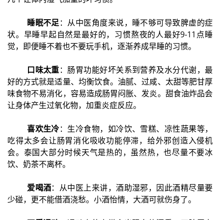
睡眠不足
：从中医角度来说，睡不够可导致脾虚的症
状。早睡早起自然是最好的，习惯熬夜的人最好9-11点睡
觉，即便睡不着也不要玩手机，逐渐养成早睡的习惯。
口味太重
：肠胃功能好坏关系到营养及水分代谢，最
好的方式就是适量、均衡饮食。油腻、过咸、太甜等肥甘厚
味食物不易消化，容易造成肠胃闷胀、发炎。甜食油炸品会
让身体产生过氧化物，加重炎症反应。
喜欢生冷
：生冷食物，如冷饮、雪糕、凉性蔬果等，
吃得太多会让肠胃消化吸收功能停滞，给外邪创造入侵机
会。泰国大部分时候天气是热的，虽然热，也尽量不要冰
饮、奶茶不离杯。
爱喝酒
：从中医上来讲，酒助湿邪，因此酒精尽量要
少碰，更不能借酒浇愁。小酒怡情，大酒可就伤身了。