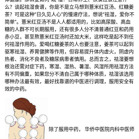
么？谈起祛湿食谱，你是不是立马想到薏米红豆汤、红糖姜
茶？可是这种“日久见人心”的慢速疗法，想说“祛湿，爱你不
简单”。薏米红豆汤不是人人都适用的，比如高尿酸、高血
糖的人群不可长期服用，还有很多人分不清普通红豆和药用
赤小豆，甚至熬薏米红豆汤时还加大米，这样吃是起不到任
何祛湿作用的。爱喝红糖姜茶的人也要注意，姜茶可以起到
驱寒祛湿、养胃健脾等作用，但容易提升体内虚火，阴虚内
热者、消化不良者及糖尿病患者慎用。总而言之，祛湿要想
根治还需对症下药，寒湿、湿热、暑湿、风湿所用祛湿方法
有不同偏重，如果您分不清自己属于哪种体质，祛湿该选用
哪种办法最有效，最好找靠谱的中医进行调理，服用安全有
效的中药。
除了服用中药， 华侨中医院内科中医师