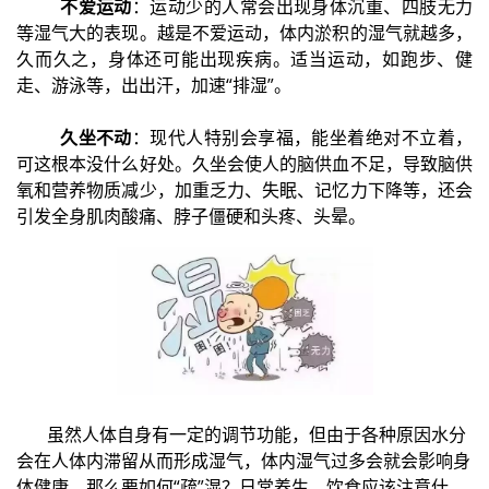
不爱运动
：运动少的人常会出现身体沉重、四肢无力
等湿气大的表现。越是不爱运动，体内淤积的湿气就越多，
久而久之，身体还可能出现疾病。适当运动，如跑步、健
走、游泳等，出出汗，加速“排湿”。
久坐不动
：现代人特别会享福，能坐着绝对不立着，
可这根本没什么好处。久坐会使人的脑供血不足，导致脑供
氧和营养物质减少，加重乏力、失眠、记忆力下降等，还会
引发全身肌肉酸痛、脖子僵硬和头疼、头晕。
虽然人体自身有一定的调节功能，但由于各种原因水分
会在人体内滞留从而形成湿气，体内湿气过多会就会影响身
体健康。那么要如何“疏”湿？日常养生、饮食应该注意什